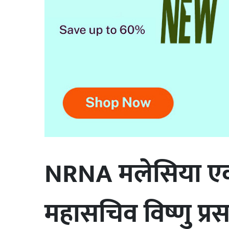
खेलकुद
अर्थतन्त्र
विजनेस
मनोरन्जन
भिडियो
कला
/
साहित्य
NRNA मलेसिया एक भय
अन्तर्राष्ट्रिय
प्रवास
महासचिव विष्णु प्
अन्य
शिक्षा