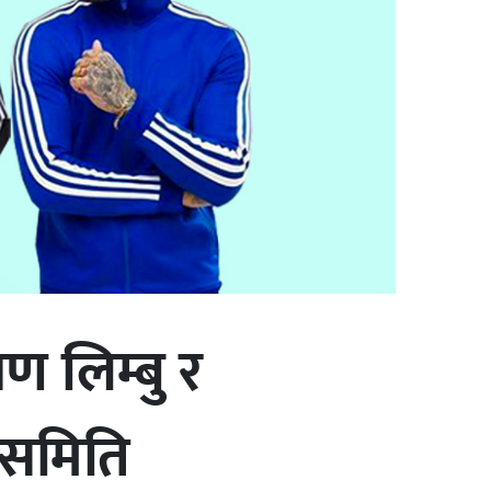
ण लिम्बु र
यसमिति