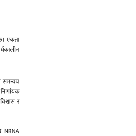
सोमबारको राशिफल
ेछ। एकता
आज मिति (वि.सं.) : २०८३ साउन १७ गते,
ीर्घकालीन
आइतबारको राशिफल
रिय समन्वय
 निर्णायक
विश्वास र
दृढ NRNA