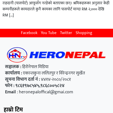
राहदानी (पासपोर्ट) आफूसँग नरहेको बताएका छन्। श्रमिकहरूका अनुसार केही
कम्पनीहरूले कामदारले कुनै कामका लागि पासपोर्ट माग्दा RM २,००० देखि
RM […]
Facebook
You Tube
Twitter
Shopping
सञ्चालक :
हिराेनेपाल मिडिया
कार्यालय
:
एकान्तकुना ललितपुर र विरेन्द्रनगर सुर्खेत
सूचना विभाग दर्ता नं :
४४१४-२०८०/२०८१
फाेन : ९८६१९७८५४५,९८६८००५८२४
Email
:
heronepaloffical@gmai.com
हाम्राे टिम