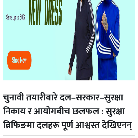
खेलकुद
अर्थतन्त्र
विजनेस
मनोरन्जन
भिडियो
कला
/
साहित्य
चुनावी तयारीबारे दल–सरकार–सुरक्षा
अन्तर्राष्ट्रिय
निकाय र आयोगबीच छलफल : सुरक्षा
प्रवास
ब्रिफिङमा दलहरू पूर्ण आश्वस्त देखिएनन्
अन्य
शिक्षा