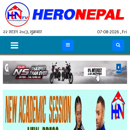
होमपेज
२२ साउन २०८३, शुक्रबार
07-08-2026 , Fri
समाचार
राजनीति
सरकार
धर्म
/
संस्कृति
चार्ड
पर्व
राशिफल