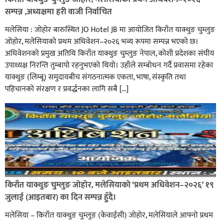
सम्पन्न ,अध्यक्षमा हरी वाजी निर्वाचित
आज मिति (वि.सं.) : २०८३ साउन १७ गते, आइतबारको राशिफल
मलेसिया : जोहोर बारुस्थित JO Hotel JB मा आयोजित किराँत याक्थुङ चुम्लुङ
जोहोर, मलेसियाको प्रथम अधिवेशन–२०२६ भव्य रूपमा सम्पन्न भएको छ।
अधिवेशनको प्रमुख अतिथि किराँत याक्थुङ चुम्लुङ नेपाल, कोशी प्रदेशका संघीय
उपाध्यक्ष निरन्ति तुम्बापाे रहनुभएको थियो। उहाँले सम्बोधन गर्दै प्रवासमा रहेका
याक्थुङ (लिम्बू) समुदायबीच संगठनात्मक एकता, भाषा, संस्कृति तथा
पहिचानको संरक्षण र प्रवर्द्धनका लागि सबै […]
आज मिति वि.सं. : २०८३ साउन ५ गते मंगलबारको राशिफल
किराँत याक्थुङ चुम्लुङ जोहोर, मलेसियाको ‘प्रथम अधिवेशन–२०२६’ १९
जुलाई (आइतबार) का दिन सम्पन्न हुँदै।
मलेसिया – किराँत याक्थुङ चुम्लुङ (केवाईसी) जोहोर, मलेसियाले आफ्नो प्रथम