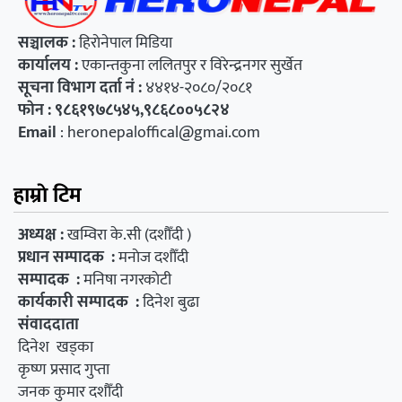
सञ्चालक :
हिराेनेपाल मिडिया
कार्यालय
:
एकान्तकुना ललितपुर र विरेन्द्रनगर सुर्खेत
सूचना विभाग दर्ता नं :
४४१४-२०८०/२०८१
फाेन : ९८६१९७८५४५,९८६८००५८२४
Email
:
heronepaloffical@gmai.com
हाम्राे टिम
अध्यक्ष :
खम्विरा के.सी (दशाैँदी )
प्रधान सम्पादक :
मनाेज दशाैँदी
सम्पादक :
मनिषा नगरकाेटी
कार्यकारी सम्पादक :
दिनेश बुढा
संवाददाता
दिनेश खड्का
कृष्ण प्रसाद गुप्ता
जनक कुमार दशाैँदी