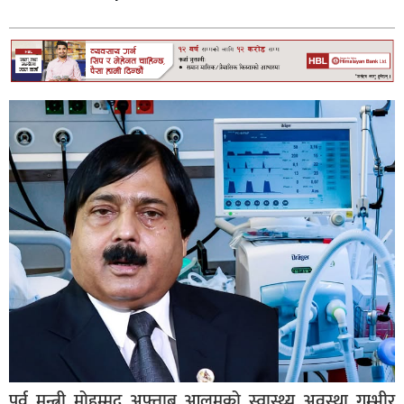
स्वास्थ्य
अपराध
विचार
जीवनशैली
समाज
पूर्व मन्त्री मोहम्मद अफ्ताब आलमको स्वास्थ्य अवस्था गम्भीर