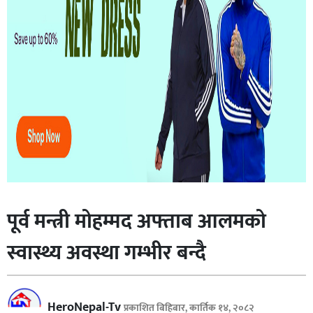
खेलकुद
अर्थतन्त्र
विजनेस
मनोरन्जन
भिडियो
कला
/
साहित्य
पूर्व मन्त्री मोहम्मद अफ्ताब आलमको
अन्तर्राष्ट्रिय
स्वास्थ्य अवस्था गम्भीर बन्दै
प्रवास
अन्य
शिक्षा
HeroNepal-Tv
प्रकाशित बिहिबार, कार्तिक १४, २०८२