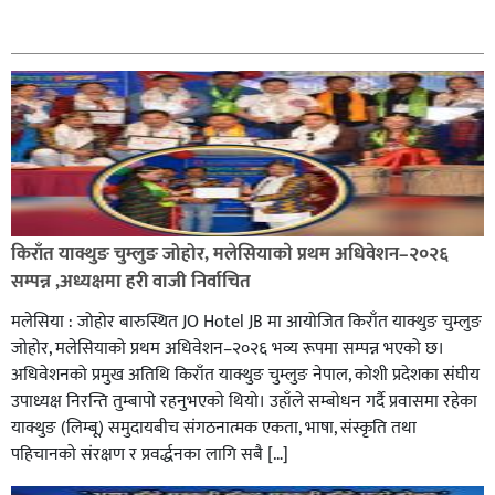
सम्बन्धित
आज मिति (वि.सं.) : २०८३ साउन १७ गते, आइतबारको राशिफल
किराँत याक्थुङ चुम्लुङ जोहोर, मलेसियाकाे प्रथम अधिवेशन–२०२६
सम्पन्न ,अध्यक्षमा हरी वाजी निर्वाचित
आज मिति वि.सं. : २०८३ साउन ५ गते मंगलबारको राशिफल
मलेसिया : जोहोर बारुस्थित JO Hotel JB मा आयोजित किराँत याक्थुङ चुम्लुङ
जोहोर, मलेसियाको प्रथम अधिवेशन–२०२६ भव्य रूपमा सम्पन्न भएको छ।
अधिवेशनको प्रमुख अतिथि किराँत याक्थुङ चुम्लुङ नेपाल, कोशी प्रदेशका संघीय
उपाध्यक्ष निरन्ति तुम्बापाे रहनुभएको थियो। उहाँले सम्बोधन गर्दै प्रवासमा रहेका
याक्थुङ (लिम्बू) समुदायबीच संगठनात्मक एकता, भाषा, संस्कृति तथा
पहिचानको संरक्षण र प्रवर्द्धनका लागि सबै […]
किराँत याक्थुङ चुम्लुङ जोहोर, मलेसियाकाे प्रथम अधिवेशन–
२०२६ सम्पन्न ,अध्यक्षमा हरी वाजी निर्वाचित