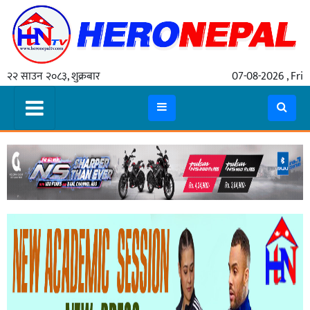
होमपेज
२२ साउन २०८३, शुक्रबार
07-08-2026 , Fri
समाचार
राजनीति
सरकार
धर्म
/
संस्कृति
चार्ड
पर्व
राशिफल