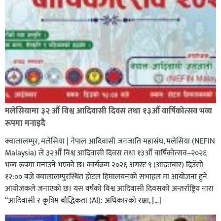
आज मिति (वि.सं.) : २०८३ साउन १८ गते, सोमबारको राशिफल
मलेसियामा ३२ औँ विश्व आदिवासी दिवस तथा १३औँ वार्षिकोत्सव भव्य
रूपमा मनाइदै
क्वालालम्पुर, मलेसिया | नेपाल आदिवासी जनजाति महासंघ, मलेसिया (NEFIN
Malaysia) ले ३२औँ विश्व आदिवासी दिवस तथा १३औँ वार्षिकोत्सव–२०२६
भव्य रूपमा मनाउने भएको छ। कार्यक्रम २०२६ अगस्ट ९ (आइतबार) दिउँसो
१२:०० बजे क्वालालम्पुरस्थित होटल हिमालयनको सभाहल मा आयोजना हुने
आयोजकले जनाएको छ। यस वर्षको विश्व आदिवासी दिवसको अन्तर्राष्ट्रिय नारा
“आदिवासी र कृत्रिम बौद्धिकता (AI): अधिकारको रक्षा, […]
आज मिति (वि.सं.) : २०८३ साउन १७ गते, आइतबारको राशिफल