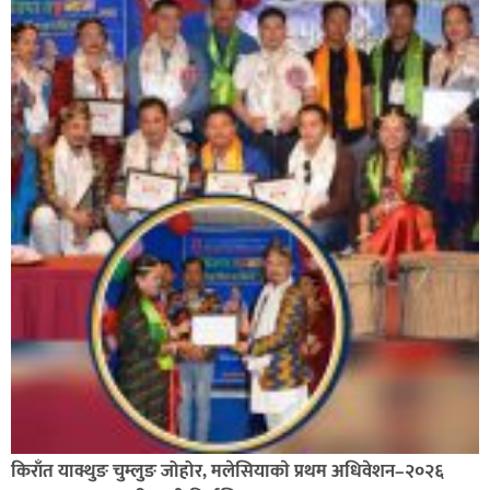
किराँत याक्थुङ चुम्लुङ जोहोर, मलेसियाकाे प्रथम अधिवेशन–२०२६