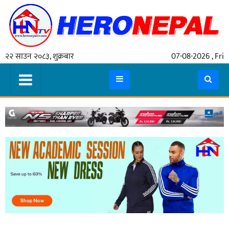
होमपेज
२२ साउन २०८३, शुक्रबार
07-08-2026 , Fri
समाचार
राजनीति
सरकार
धर्म
/
संस्कृति
चार्ड
पर्व
राशिफल