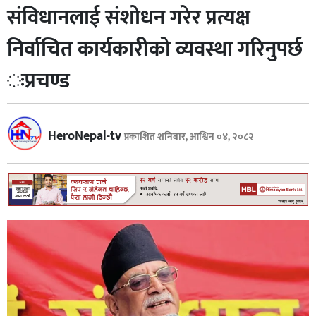
संविधानलाई संशोधन गरेर प्रत्यक्ष
खेलकुद
निर्वाचित कार्यकारीको व्यवस्था गरिनुपर्छ
अर्थतन्त्र
विजनेस
ःप्रचण्ड
मनोरन्जन
भिडियो
HeroNepal-tv
प्रकाशित शनिबार, आश्विन ०४, २०८२
कला
/
साहित्य
अन्तर्राष्ट्रिय
प्रवास
अन्य
शिक्षा