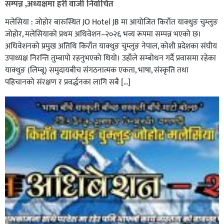
सम्पन्न ,अध्यक्षमा हरी वाजी निर्वाचित
मलेसिया : जोहोर बारुस्थित JO Hotel JB मा आयोजित किराँत याक्थुङ चुम्लुङ
जोहोर, मलेसियाको प्रथम अधिवेशन–२०२६ भव्य रूपमा सम्पन्न भएको छ।
अधिवेशनको प्रमुख अतिथि किराँत याक्थुङ चुम्लुङ नेपाल, कोशी प्रदेशका संघीय
उपाध्यक्ष निरन्ति तुम्बापाे रहनुभएको थियो। उहाँले सम्बोधन गर्दै प्रवासमा रहेका
याक्थुङ (लिम्बू) समुदायबीच संगठनात्मक एकता, भाषा, संस्कृति तथा
पहिचानको संरक्षण र प्रवर्द्धनका लागि सबै […]