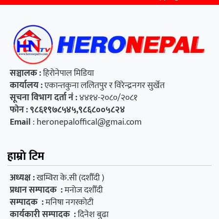
सञ्चालक :
हिराेनेपाल मिडिया
कार्यालय
:
एकान्तकुना ललितपुर र विरेन्द्रनगर सुर्खेत
सूचना विभाग दर्ता नं :
४४१४-२०८०/२०८१
फाेन : ९८६१९७८५४५,९८६८००५८२४
Email
:
heronepaloffical@gmai.com
हाम्राे टिम
अध्यक्ष :
खम्विरा के.सी (दशाैँदी )
प्रधान सम्पादक :
मनाेज दशाैँदी
सम्पादक :
मनिषा नगरकाेटी
कार्यकारी सम्पादक :
दिनेश बुढा