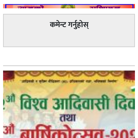
कमेन्ट गर्नुहोस्
सम्बन्धित
आज मिति (वि.सं.) : २०८३ साउन २२ गते, शुक्रबारको राशिफल
आज मिति (वि.सं.) : २०८३ साउन २० गते, बुधबारको राशिफल