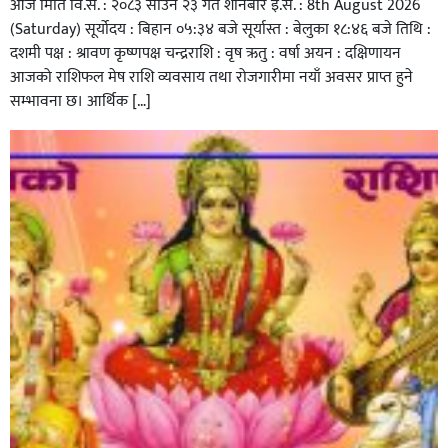
आज मिति वि.सं. : २०८३ साउन २३ गते शनिबार इ.सं. : 8th August 2026
(Saturday) सूर्योदय : बिहान ०५:३४ बजे सूर्यास्त : बेलुका १८:४६ बजे तिथि :
दशमी पक्ष : श्रावण कृष्णपक्ष चन्द्रराशि : वृष ऋतु : वर्षा अयन : दक्षिणायन
आजको राशिफल मेष राशि व्यवसाय तथा रोजगारीमा नयाँ अवसर प्राप्त हुने
सम्भावना छ। आर्थिक […]
आज मिति (वि.सं.) : २०८३ साउन १८ गते, सोमबारको राशिफल